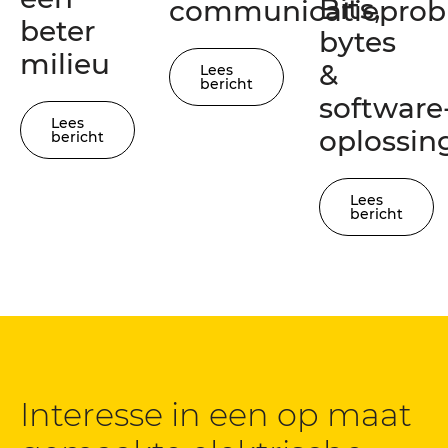
Bits,
communicatiepro
beter
bytes
milieu
&
Lees
bericht
software
Lees
oplossin
bericht
Lees
bericht
Interesse in een op maat