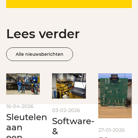
Lees verder
Alle nieuwsberichten
16-04-2026
03-02-2026
Sleutelen
Software-
aan
&
27-01-2026
een