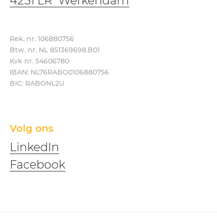
4251 LR Werkendam
Rek. nr. 106880756
Btw. nr. NL 851369698.B01
Kvk nr. 54606780
IBAN: NL76RABO0106880756
BIC: RABONL2U
Volg ons
LinkedIn
Facebook