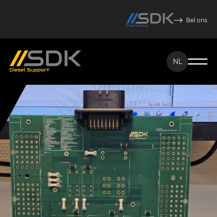
Bel ons
NL
NL
EN