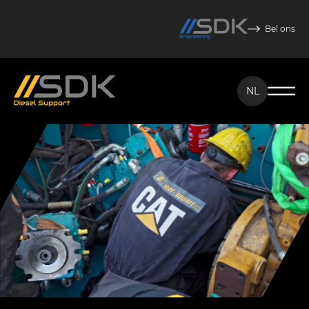
Bel ons
NL
NL
EN