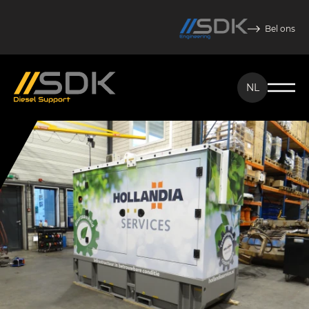
Bel ons
NL
NL
EN