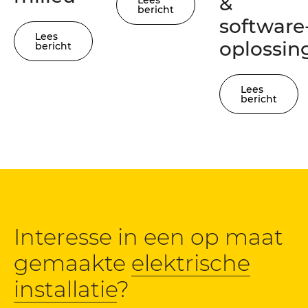
&
bericht
software
Lees
oplossin
bericht
Lees
bericht
Interesse in een op maat
gemaakte
elektrische
installatie
?