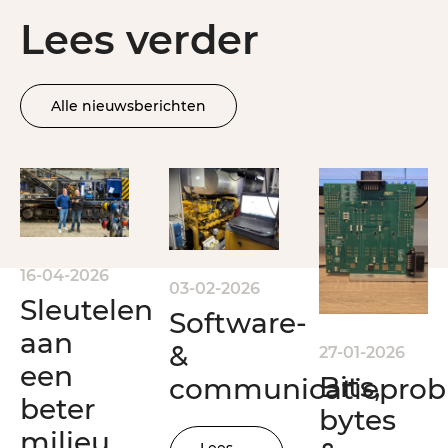
Lees verder
Alle nieuwsberichten
16-04-2026
03-02-2026
Sleutelen
Software-
aan
&
27-01-2026
een
Bits,
communicatiepro
beter
bytes
milieu
Lees