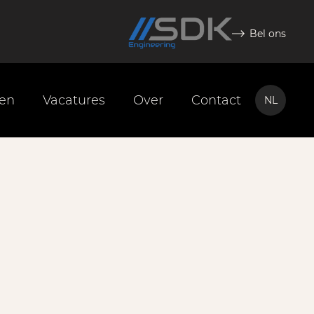
Bel ons
ten
Vacatures
Over
Contact
NL
NL
EN