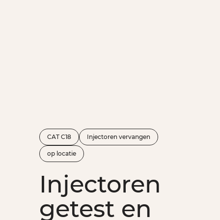
CAT C18
Injectoren vervangen
op locatie
Injectoren
getest en