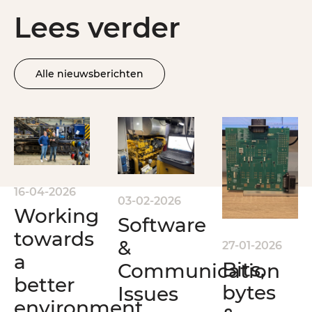
Lees verder
Alle nieuwsberichten
16-04-2026
03-02-2026
Working
Software
towards
&
27-01-2026
a
Bits,
Communication
better
bytes
Issues
environment