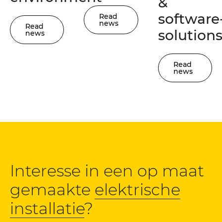
&
software
Read
news
Read
solution
news
Read
news
Interesse in een op maat
gemaakte
elektrische
installatie
?