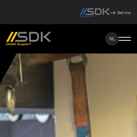
Bel ons
NL
NL
EN