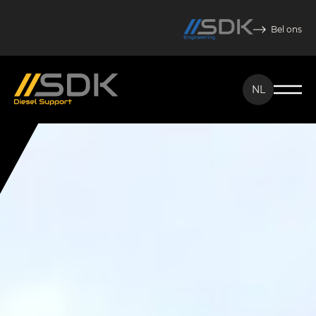
Bel ons
NL
NL
EN