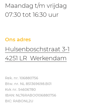
Maandag t/m vrijdag
07:30 tot 16:30 uur
Ons adres
Hulsenboschstraat 3-1
4251 LR Werkendam
Rek. nr. 106880756
Btw. nr. NL 851369698.B01
Kvk nr. 54606780
IBAN: NL76RABO0106880756
BIC: RABONL2U