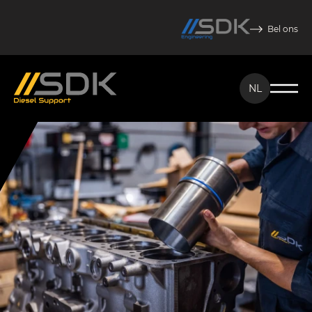
Bel ons
NL
NL
EN