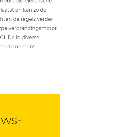
 volledig elektrische
laatst en kan zo de
hten de regels verder
ype verbrandingsmotor,
 CHDe in diverse
door te nemen!
uws­