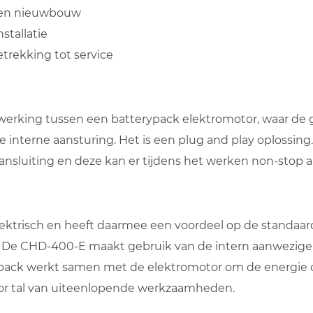
t en nieuwbouw
tallatie
trekking tot service
erking tussen een batterypack elektromotor, waar de g
de interne aansturing. Het is een plug and play oplossing
sluiting en deze kan er tijdens het werken non-stop a
ektrisch en heeft daarmee een voordeel op de standaard 
 De CHD-400-E maakt gebruik van de intern aanwezige 
ypack werkt samen met de elektromotor om de energie 
or tal van uiteenlopende werkzaamheden.