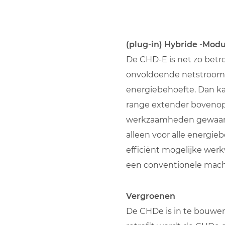
(plug-in) Hybride -Mod
De CHD-E is net zo betr
onvoldoende netstroom a
energiebehoefte. Dan k
range extender bovenop 
werkzaamheden gewaarbor
alleen voor alle energie
efficiënt mogelijke werkw
een conventionele mach
Vergroenen
De CHDe is in te bouwen