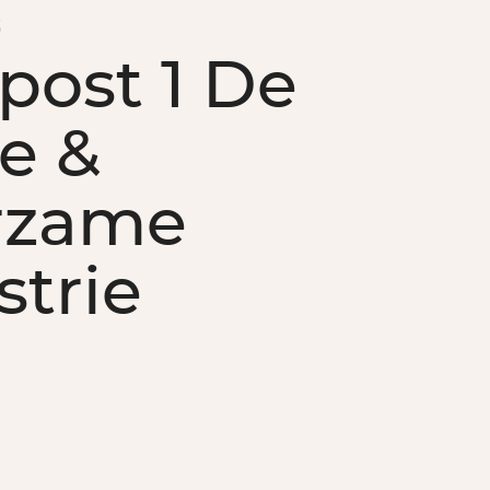
3
post 1 De
e &
rzame
strie