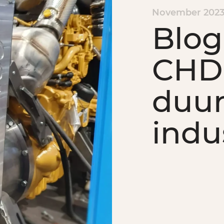
November 202
Blog
CHD
duu
indu