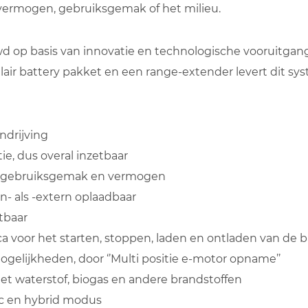
vermogen, gebruiksgemak of het milieu.
op basis van innovatie en technologische vooruitgang
air battery pakket en een range-extender levert dit sy
ndrijving
tie, dus overal inzetbaar
n gebruiksgemak en vermogen
n- als -extern oplaadbaar
tbaar
a voor het starten, stoppen, laden en ontladen van de b
gelijkheden, door ‘’Multi positie e-motor opname’’
t waterstof, biogas en andere brandstoffen
ic en hybrid modus