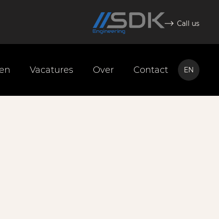
Call us
ten
Vacatures
Over
Contact
EN
NL
EN